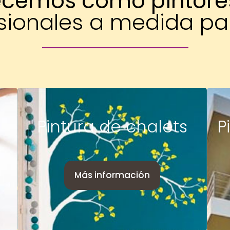
ecemos como pintore
esionales a medida pa
Pintura de chalets
P
Más información