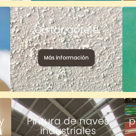
Quitar gotelé
Más información
y
Pintura de naves
p
industriales