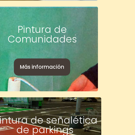
Pintura de
Comunidades
Más información
intura de señalética
de parkings