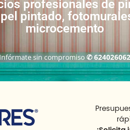
cios profesionales de pi
pel pintado, fotomurale
microcemento
Infórmate sin compromiso
✆ 62402606
Presupue
ráp
¡Solicita