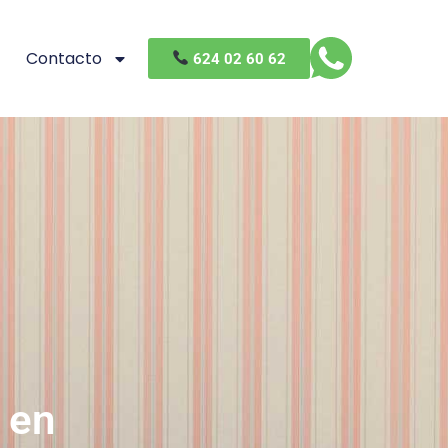
Contacto
624 02 60 62
 en