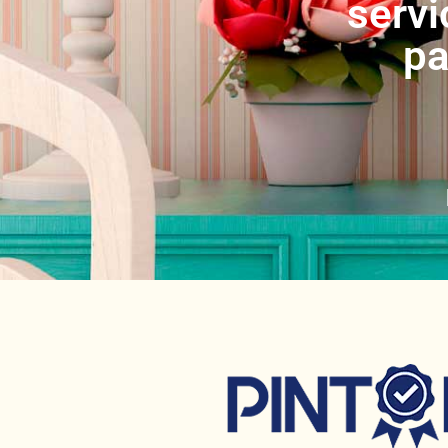
servi
pa