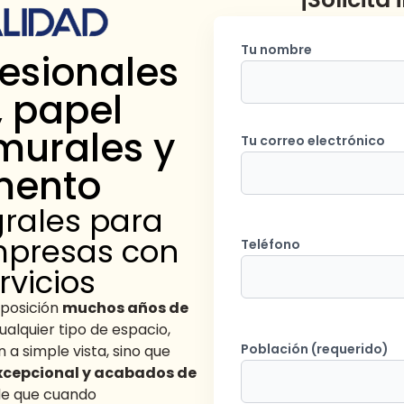
Tu nombre
fesionales
, papel
murales y
Tu correo electrónico
mento
grales para
empresas con
Teléfono
rvicios
posición
muchos años de
alquier tipo de espacio,
Población (requerido)
 a simple vista, sino que
xcepcional y acabados de
de que cuando