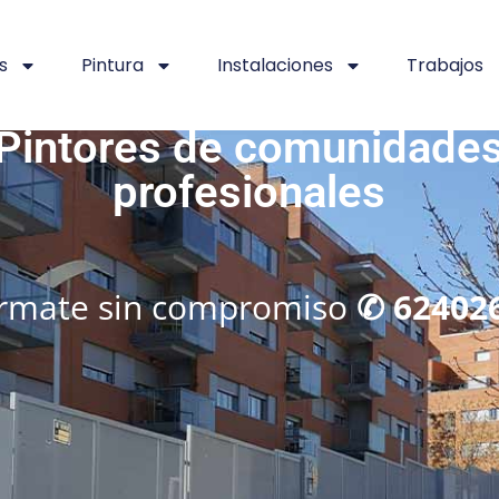
s
Pintura
Instalaciones
Trabajos
Pintores de comunidade
profesionales
órmate sin compromiso
✆ 62402