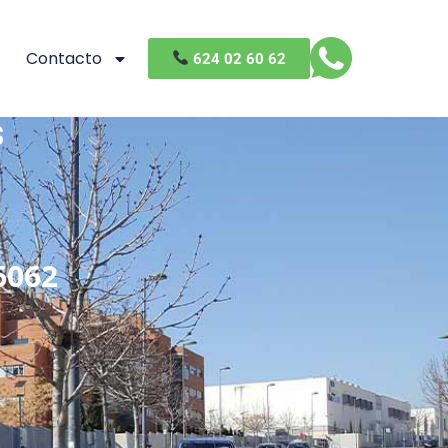
Contacto
624 02 60 62
s
6062