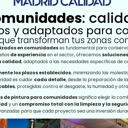
comunidades
: cali
tos y adaptados para 
s que transforman tus zonas c
alizados en comunidades
es fundamental para conserva
años
de experiencia
en el sector, ofrecemos
soluciones
a calidad
, adaptados a las necesidades específicas de 
ente los plazos establecidos
, minimizando las molesti
oridad es cuidar
cada detalle
, desde la preparación de la
cables
, protegidas contra el desgaste, la humedad y otra
les de pintura para comunidades
significa elegir la co
dad
y un
compromiso total con la limpieza y la segur
 avanzadas para que cada proyecto sea una inversión durad