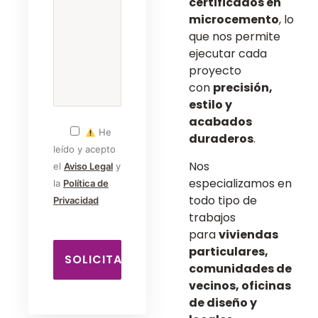
certificados en
microcemento
, lo
que nos permite
ejecutar cada
proyecto
con
precisión,
estilo y
acabados
He
duraderos
.
leído y acepto
Nos
el
Aviso Legal
y
especializamos en
la
Política de
todo tipo de
Privacidad
trabajos
para
viviendas
particulares,
comunidades de
vecinos, oficinas
de diseño y