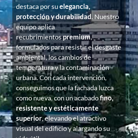
destaca por su
elegancia,
protección y durabilidad
. Nuestro
equipo aplica
recubrimientos
premium
,
formulados para resistir el desgaste
ambiental, los cambios de
temperatura y la contaminación
urbana. Con cada intervención,
conseguimos que la fachada luzca
como nueva, con un acabado
fino,
resistente y estéticamente
superior
, elevando el atractivo
visual del edificio y alargando su