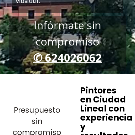
vida útil.
Infórmate sin
compromiso
✆ 624026062
Pintores
en Ciudad
Lineal con
Presupuesto
experiencia
sin
y
compromiso