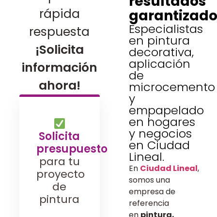
resultados
rápida
garantizado
Especialistas
respuesta
en pintura
¡Solicita
decorativa,
aplicación
información
de
ahora!
microcemento
y
empapelado
en hogares
y negocios
Solicita
en Ciudad
presupuesto
Lineal.
para tu
En
Ciudad Lineal
,
proyecto
somos una
de
empresa de
pintura
referencia
en
pintura,