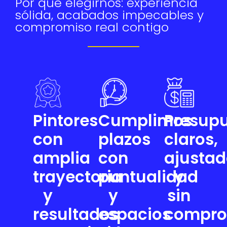
Por qué elegirnos: experiencia
sólida, acabados impecables y
compromiso real contigo
Pintores
Cumplimos
Presup
con
plazos
claros,
amplia
con
ajustad
trayectoria
puntualidad
y
y
y
sin
resultados
espacios
compro