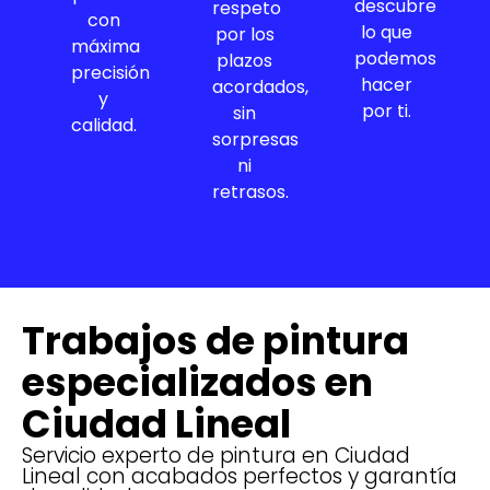
descubre
respeto
con
lo que
por los
máxima
podemos
plazos
precisión
hacer
acordados,
y
por ti.
sin
calidad.
sorpresas
ni
retrasos.
Trabajos de pintura
especializados en
Ciudad Lineal
Servicio experto de pintura en Ciudad
Lineal con acabados perfectos y garantía