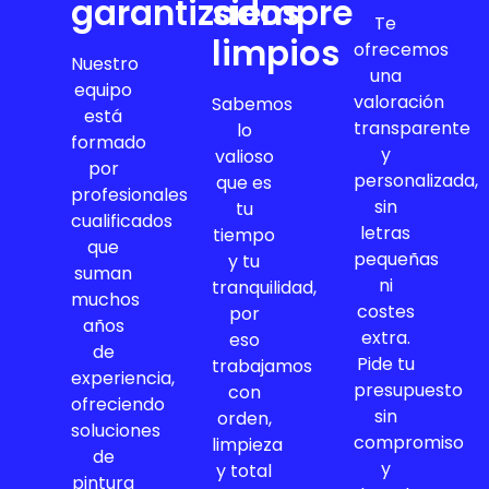
garantizados
siempre
Te
limpios
ofrecemos
Nuestro
una
equipo
valoración
Sabemos
está
transparente
lo
formado
y
valioso
por
personalizada,
que es
profesionales
sin
tu
cualificados
letras
tiempo
que
pequeñas
y tu
suman
ni
tranquilidad,
muchos
costes
por
años
extra.
eso
de
Pide tu
trabajamos
experiencia,
presupuesto
con
ofreciendo
sin
orden,
soluciones
compromiso
limpieza
de
y
y total
pintura